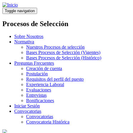
Pasar
al
Toggle navigation
contenido
principal
Procesos de Selección
Sobre Nosotros
Normativa
Nuestros Procesos de selección
Bases Procesos de Selección (Vigentes)
Bases Procesos de Selección (Histórico)
Preguntas Frecuentes
Creación de cuenta
Postulación
Requisitos del perfil del puesto
Experiencia Laboral
Evaluaciones
Entrevistas
Bonificaciones
Iniciar Sesión
Convocatorias
Convocatorias
Convocatoria Histórica