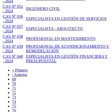
- 2024
CAS Nº 051
INGENIERO CIVIL
- 2024
CAS Nº 036
ESPECIALISTA EN GESTIÓN DE SERVICIOS
- 2024
CAS Nº 037
ESPECIALISTA - ARQUITECTO
- 2024
CAS Nº 038
PROFESIONAL EN MANTENIMIENTO
- 2024
CAS Nº 039
PROFESIONAL DE ACONDICIONAMIENTO Y
- 2024
REMODELACIÓN
CAS Nº 040
ESPECIALISTA EN GESTIÓN FINANCIERA Y
- 2024
PRESUPUESTAL
Primera
« Primero
página
Página
‹ Anterior
Paginación
anterior
Page
69
Page
70
Page
71
Page
72
Página
73
actual
Page
74
Page
75
Page
76