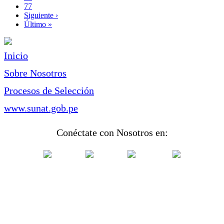
Page
77
Siguiente
Siguiente ›
página
Última
Último »
página
Inicio
Sobre Nosotros
Procesos de Selección
www.sunat.gob.pe
Conéctate con Nosotros en: