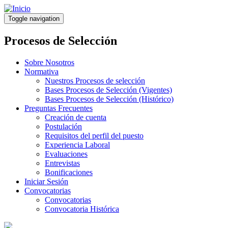
Pasar
al
Toggle navigation
contenido
principal
Procesos de Selección
Sobre Nosotros
Normativa
Nuestros Procesos de selección
Bases Procesos de Selección (Vigentes)
Bases Procesos de Selección (Histórico)
Preguntas Frecuentes
Creación de cuenta
Postulación
Requisitos del perfil del puesto
Experiencia Laboral
Evaluaciones
Entrevistas
Bonificaciones
Iniciar Sesión
Convocatorias
Convocatorias
Convocatoria Histórica