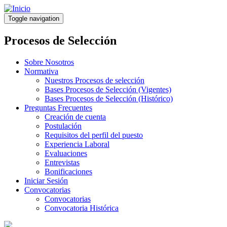
Pasar
al
Toggle navigation
contenido
principal
Procesos de Selección
Sobre Nosotros
Normativa
Nuestros Procesos de selección
Bases Procesos de Selección (Vigentes)
Bases Procesos de Selección (Histórico)
Preguntas Frecuentes
Creación de cuenta
Postulación
Requisitos del perfil del puesto
Experiencia Laboral
Evaluaciones
Entrevistas
Bonificaciones
Iniciar Sesión
Convocatorias
Convocatorias
Convocatoria Histórica