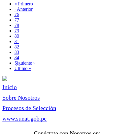
Primera
« Primero
página
Página
‹ Anterior
Paginación
anterior
Page
76
Page
77
Page
78
Page
79
Página
80
actual
Page
81
Page
82
Page
83
Page
84
Siguiente
Siguiente ›
página
Última
Último »
página
Inicio
Sobre Nosotros
Procesos de Selección
www.sunat.gob.pe
Conéctate con Nosotros en: