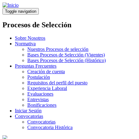
Pasar
al
Toggle navigation
contenido
principal
Procesos de Selección
Sobre Nosotros
Normativa
Nuestros Procesos de selección
Bases Procesos de Selección (Vigentes)
Bases Procesos de Selección (Histórico)
Preguntas Frecuentes
Creación de cuenta
Postulación
Requisitos del perfil del puesto
Experiencia Laboral
Evaluaciones
Entrevistas
Bonificaciones
Iniciar Sesión
Convocatorias
Convocatorias
Convocatoria Histórica