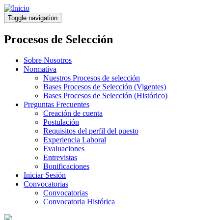
Pasar
al
Toggle navigation
contenido
principal
Procesos de Selección
Sobre Nosotros
Normativa
Nuestros Procesos de selección
Bases Procesos de Selección (Vigentes)
Bases Procesos de Selección (Histórico)
Preguntas Frecuentes
Creación de cuenta
Postulación
Requisitos del perfil del puesto
Experiencia Laboral
Evaluaciones
Entrevistas
Bonificaciones
Iniciar Sesión
Convocatorias
Convocatorias
Convocatoria Histórica