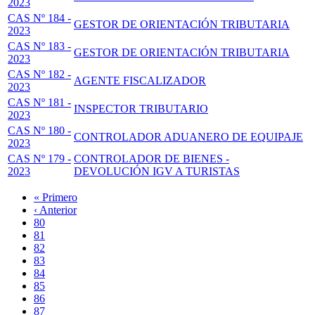
2023
CAS Nº 184 -
GESTOR DE ORIENTACIÓN TRIBUTARIA
2023
CAS Nº 183 -
GESTOR DE ORIENTACIÓN TRIBUTARIA
2023
CAS Nº 182 -
AGENTE FISCALIZADOR
2023
CAS Nº 181 -
INSPECTOR TRIBUTARIO
2023
CAS Nº 180 -
CONTROLADOR ADUANERO DE EQUIPAJE
2023
CAS Nº 179 -
CONTROLADOR DE BIENES -
2023
DEVOLUCIÓN IGV A TURISTAS
Primera
« Primero
página
Página
‹ Anterior
Paginación
anterior
Page
80
Page
81
Page
82
Page
83
Página
84
actual
Page
85
Page
86
Page
87