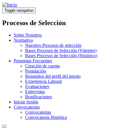
Pasar
al
Toggle navigation
contenido
principal
Procesos de Selección
Sobre Nosotros
Normativa
Nuestros Procesos de selección
Bases Procesos de Selección (Vigentes)
Bases Procesos de Selección (Histórico)
Preguntas Frecuentes
Creación de cuenta
Postulación
Requisitos del perfil del puesto
Experiencia Laboral
Evaluaciones
Entrevistas
Bonificaciones
Iniciar Sesión
Convocatorias
Convocatorias
Convocatoria Histórica