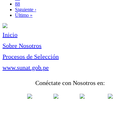
Page
88
Siguiente
Siguiente ›
página
Última
Último »
página
Inicio
Sobre Nosotros
Procesos de Selección
www.sunat.gob.pe
Conéctate con Nosotros en: