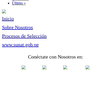
página
Última
Último »
página
Inicio
Sobre Nosotros
Procesos de Selección
www.sunat.gob.pe
Conéctate con Nosotros en: