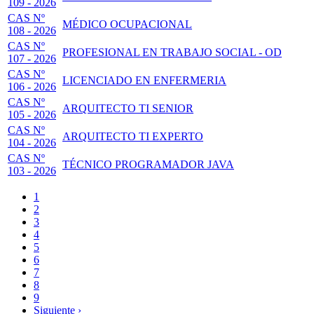
109 - 2026
CAS Nº
MÉDICO OCUPACIONAL
108 - 2026
CAS Nº
PROFESIONAL EN TRABAJO SOCIAL - OD
107 - 2026
CAS Nº
LICENCIADO EN ENFERMERIA
106 - 2026
CAS Nº
ARQUITECTO TI SENIOR
105 - 2026
CAS Nº
ARQUITECTO TI EXPERTO
104 - 2026
CAS Nº
TÉCNICO PROGRAMADOR JAVA
103 - 2026
Página
1
actual
Page
2
Paginación
Page
3
Page
4
Page
5
Page
6
Page
7
Page
8
Page
9
Siguiente
Siguiente ›