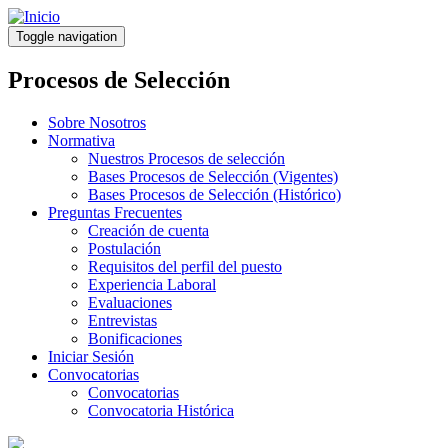
Pasar
al
Toggle navigation
contenido
principal
Procesos de Selección
Sobre Nosotros
Normativa
Nuestros Procesos de selección
Bases Procesos de Selección (Vigentes)
Bases Procesos de Selección (Histórico)
Preguntas Frecuentes
Creación de cuenta
Postulación
Requisitos del perfil del puesto
Experiencia Laboral
Evaluaciones
Entrevistas
Bonificaciones
Iniciar Sesión
Convocatorias
Convocatorias
Convocatoria Histórica