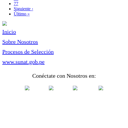
Page
77
Siguiente
Siguiente ›
página
Última
Último »
página
Inicio
Sobre Nosotros
Procesos de Selección
www.sunat.gob.pe
Conéctate con Nosotros en: