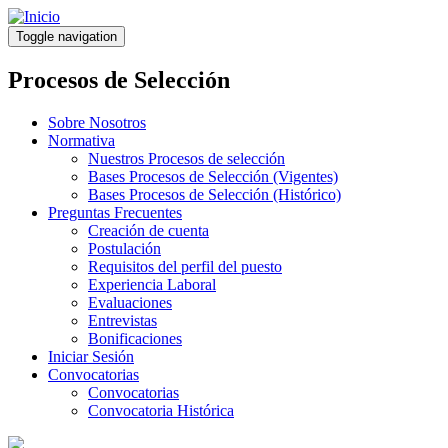
Pasar
al
Toggle navigation
contenido
principal
Procesos de Selección
Sobre Nosotros
Normativa
Nuestros Procesos de selección
Bases Procesos de Selección (Vigentes)
Bases Procesos de Selección (Histórico)
Preguntas Frecuentes
Creación de cuenta
Postulación
Requisitos del perfil del puesto
Experiencia Laboral
Evaluaciones
Entrevistas
Bonificaciones
Iniciar Sesión
Convocatorias
Convocatorias
Convocatoria Histórica