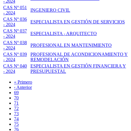
- 2024
CAS Nº 051
INGENIERO CIVIL
- 2024
CAS Nº 036
ESPECIALISTA EN GESTIÓN DE SERVICIOS
- 2024
CAS Nº 037
ESPECIALISTA - ARQUITECTO
- 2024
CAS Nº 038
PROFESIONAL EN MANTENIMIENTO
- 2024
CAS Nº 039
PROFESIONAL DE ACONDICIONAMIENTO Y
- 2024
REMODELACIÓN
CAS Nº 040
ESPECIALISTA EN GESTIÓN FINANCIERA Y
- 2024
PRESUPUESTAL
Primera
« Primero
página
Página
‹ Anterior
Paginación
anterior
Page
69
Page
70
Page
71
Page
72
Página
73
actual
Page
74
Page
75
Page
76