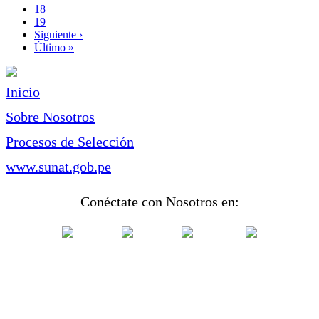
Page
18
Page
19
Siguiente
Siguiente ›
página
Última
Último »
página
Inicio
Sobre Nosotros
Procesos de Selección
www.sunat.gob.pe
Conéctate con Nosotros en: