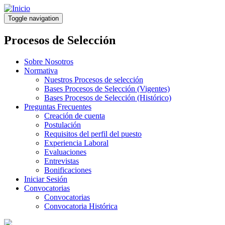
Pasar
al
Toggle navigation
contenido
principal
Procesos de Selección
Sobre Nosotros
Normativa
Nuestros Procesos de selección
Bases Procesos de Selección (Vigentes)
Bases Procesos de Selección (Histórico)
Preguntas Frecuentes
Creación de cuenta
Postulación
Requisitos del perfil del puesto
Experiencia Laboral
Evaluaciones
Entrevistas
Bonificaciones
Iniciar Sesión
Convocatorias
Convocatorias
Convocatoria Histórica