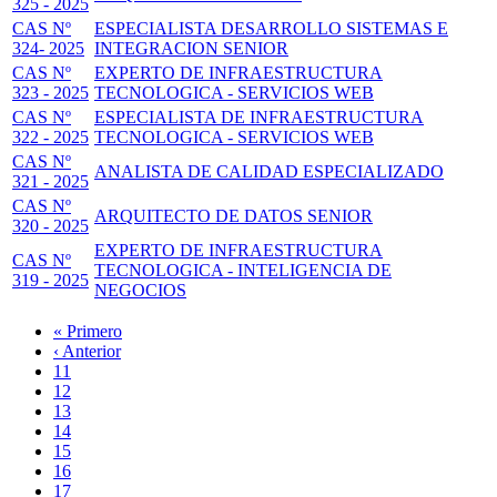
325 - 2025
CAS Nº
ESPECIALISTA DESARROLLO SISTEMAS E
324- 2025
INTEGRACION SENIOR
CAS Nº
EXPERTO DE INFRAESTRUCTURA
323 - 2025
TECNOLOGICA - SERVICIOS WEB
CAS Nº
ESPECIALISTA DE INFRAESTRUCTURA
322 - 2025
TECNOLOGICA - SERVICIOS WEB
CAS Nº
ANALISTA DE CALIDAD ESPECIALIZADO
321 - 2025
CAS Nº
ARQUITECTO DE DATOS SENIOR
320 - 2025
EXPERTO DE INFRAESTRUCTURA
CAS Nº
TECNOLOGICA - INTELIGENCIA DE
319 - 2025
NEGOCIOS
Primera
« Primero
página
Página
‹ Anterior
Paginación
anterior
Page
11
Page
12
Page
13
Page
14
Página
15
actual
Page
16
Page
17