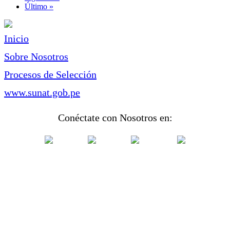
página
Última
Último »
página
Inicio
Sobre Nosotros
Procesos de Selección
www.sunat.gob.pe
Conéctate con Nosotros en: