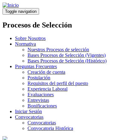
Pasar
al
Toggle navigation
contenido
principal
Procesos de Selección
Sobre Nosotros
Normativa
Nuestros Procesos de selección
Bases Procesos de Selección (Vigentes)
Bases Procesos de Selección (Histórico)
Preguntas Frecuentes
Creación de cuenta
Postulación
Requisitos del perfil del puesto
Experiencia Laboral
Evaluaciones
Entrevistas
Bonificaciones
Iniciar Sesión
Convocatorias
Convocatorias
Convocatoria Histórica