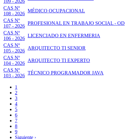
109 - 2026
CAS Nº
MÉDICO OCUPACIONAL
108 - 2026
CAS Nº
PROFESIONAL EN TRABAJO SOCIAL - OD
107 - 2026
CAS Nº
LICENCIADO EN ENFERMERIA
106 - 2026
CAS Nº
ARQUITECTO TI SENIOR
105 - 2026
CAS Nº
ARQUITECTO TI EXPERTO
104 - 2026
CAS Nº
TÉCNICO PROGRAMADOR JAVA
103 - 2026
Página
1
actual
Page
2
Paginación
Page
3
Page
4
Page
5
Page
6
Page
7
Page
8
Page
9
Siguiente
Siguiente ›