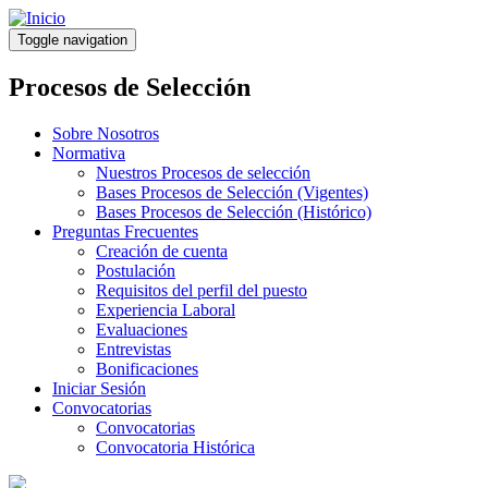
Pasar
al
Toggle navigation
contenido
principal
Procesos de Selección
Sobre Nosotros
Normativa
Nuestros Procesos de selección
Bases Procesos de Selección (Vigentes)
Bases Procesos de Selección (Histórico)
Preguntas Frecuentes
Creación de cuenta
Postulación
Requisitos del perfil del puesto
Experiencia Laboral
Evaluaciones
Entrevistas
Bonificaciones
Iniciar Sesión
Convocatorias
Convocatorias
Convocatoria Histórica