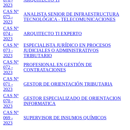
2023
CAS Nº
ANALISTA SENIOR DE INFRAESTRUCTURA
075 -
TECNOLÓGICA - TELECOMUNICACIONES
2023
CAS Nº
074 -
ARQUITECTO TI EXPERTO
2023
CAS Nº
ESPECIALISTA JURÍDICO EN PROCESOS
073 -
JUDICIALES O ADMINISTRATIVOS
2023
TRIBUTARIO
CAS Nº
PROFESIONAL EN GESTIÓN DE
072 -
CONTRATACIONES
2023
CAS Nº
071 -
GESTOR DE ORIENTACIÓN TRIBUTARIA
2023
CAS Nº
GESTOR ESPECIALIZADO DE ORIENTACION
070 -
INFORMATICA
2023
CAS Nº
069 -
SUPERVISOR DE INSUMOS QUÍMICOS
2023