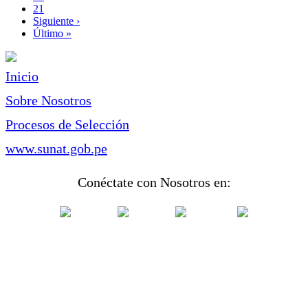
Page
21
Siguiente
Siguiente ›
página
Última
Último »
página
Inicio
Sobre Nosotros
Procesos de Selección
www.sunat.gob.pe
Conéctate con Nosotros en: