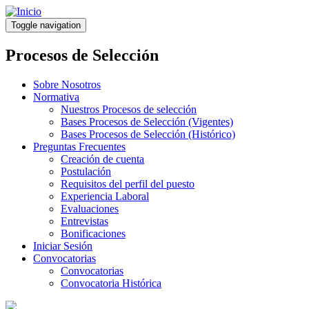
Pasar
al
Toggle navigation
contenido
principal
Procesos de Selección
Sobre Nosotros
Normativa
Nuestros Procesos de selección
Bases Procesos de Selección (Vigentes)
Bases Procesos de Selección (Histórico)
Preguntas Frecuentes
Creación de cuenta
Postulación
Requisitos del perfil del puesto
Experiencia Laboral
Evaluaciones
Entrevistas
Bonificaciones
Iniciar Sesión
Convocatorias
Convocatorias
Convocatoria Histórica