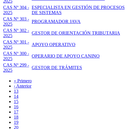
2025
CAS Nº 304 -
ESPECIALISTA EN GESTIÓN DE PROCESOS
2025
DE SISTEMAS
CAS Nº 303 -
PROGRAMADOR JAVA
2025
CAS Nº 302 -
GESTOR DE ORIENTACIÓN TRIBUTARIA
2025
CAS Nº 301 -
APOYO OPERATIVO
2025
CAS Nº 300 -
OPERARIO DE APOYO CANINO
2025
CAS Nº 299 -
GESTOR DE TRÁMITES
2025
Primera
« Primero
página
Página
‹ Anterior
Paginación
anterior
Page
13
Page
14
Page
15
Page
16
Página
17
actual
Page
18
Page
19
Page
20