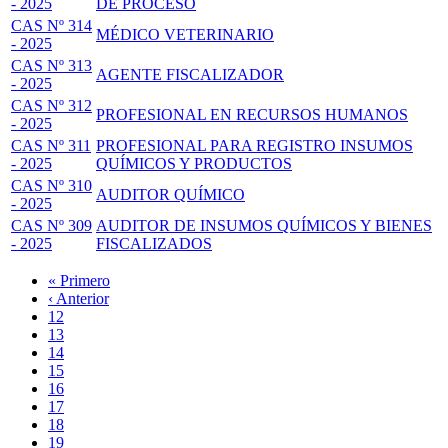
- 2025
DE PROCESO
CAS Nº 314
MÉDICO VETERINARIO
- 2025
CAS Nº 313
AGENTE FISCALIZADOR
- 2025
CAS Nº 312
PROFESIONAL EN RECURSOS HUMANOS
- 2025
CAS Nº 311
PROFESIONAL PARA REGISTRO INSUMOS
- 2025
QUÍMICOS Y PRODUCTOS
CAS Nº 310
AUDITOR QUÍMICO
- 2025
CAS Nº 309
AUDITOR DE INSUMOS QUÍMICOS Y BIENES
- 2025
FISCALIZADOS
Primera
« Primero
página
Página
‹ Anterior
Paginación
anterior
Page
12
Page
13
Page
14
Page
15
Página
16
actual
Page
17
Page
18
Page
19