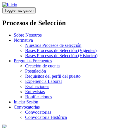
Pasar
al
Toggle navigation
contenido
principal
Procesos de Selección
Sobre Nosotros
Normativa
Nuestros Procesos de selección
Bases Procesos de Selección (Vigentes)
Bases Procesos de Selección (Histórico)
Preguntas Frecuentes
Creación de cuenta
Postulación
Requisitos del perfil del puesto
Experiencia Laboral
Evaluaciones
Entrevistas
Bonificaciones
Iniciar Sesión
Convocatorias
Convocatorias
Convocatoria Histórica