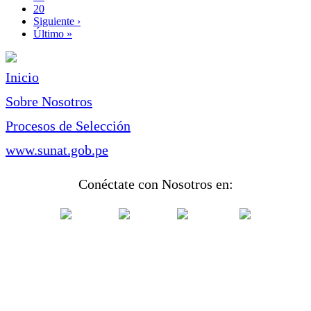
Page
20
Siguiente
Siguiente ›
página
Última
Último »
página
Inicio
Sobre Nosotros
Procesos de Selección
www.sunat.gob.pe
Conéctate con Nosotros en: