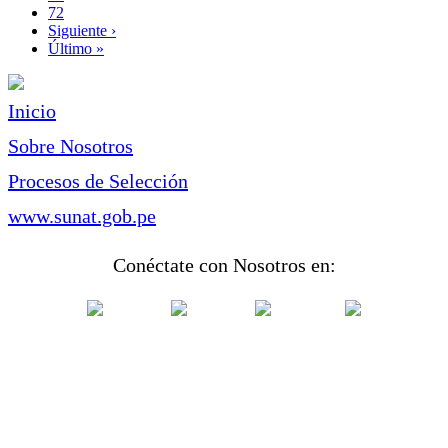
Page
72
Siguiente
Siguiente ›
página
Última
Último »
página
Inicio
Sobre Nosotros
Procesos de Selección
www.sunat.gob.pe
Conéctate con Nosotros en: