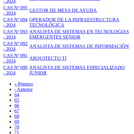
- 2024
CAS Nº 095
GESTOR DE MESA DE AYUDA
- 2024
CAS Nº 094
OPERADOR DE LA INFRAESTRUCTURA
- 2024
TECNOLÓGICA
CAS Nº 093
ANALISTA DE SISTEMAS EN TECNOLOGIAS
- 2024
EMERGENTES SENIOR
CAS Nº 092
ANALISTA DE SISTEMAS DE INFORMACIÓN
- 2024
CAS Nº 091
ARQUITECTO TI
- 2024
CAS Nº 090
ANALISTA DE SISTEMAS ESPECIALIZADO
- 2024
JUNIOR
Primera
« Primero
página
Página
‹ Anterior
Paginación
anterior
Page
64
Page
65
Page
66
Page
67
Página
68
actual
Page
69
Page
70
Page
71