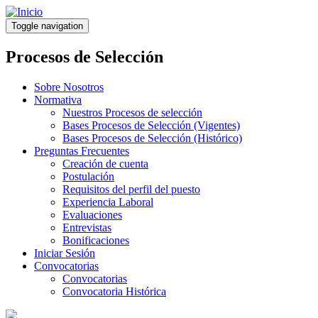
Pasar
al
Toggle navigation
contenido
principal
Procesos de Selección
Sobre Nosotros
Normativa
Nuestros Procesos de selección
Bases Procesos de Selección (Vigentes)
Bases Procesos de Selección (Histórico)
Preguntas Frecuentes
Creación de cuenta
Postulación
Requisitos del perfil del puesto
Experiencia Laboral
Evaluaciones
Entrevistas
Bonificaciones
Iniciar Sesión
Convocatorias
Convocatorias
Convocatoria Histórica