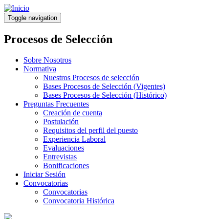
Pasar
al
Toggle navigation
contenido
principal
Procesos de Selección
Sobre Nosotros
Normativa
Nuestros Procesos de selección
Bases Procesos de Selección (Vigentes)
Bases Procesos de Selección (Histórico)
Preguntas Frecuentes
Creación de cuenta
Postulación
Requisitos del perfil del puesto
Experiencia Laboral
Evaluaciones
Entrevistas
Bonificaciones
Iniciar Sesión
Convocatorias
Convocatorias
Convocatoria Histórica