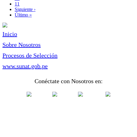
Page
11
Siguiente
Siguiente ›
página
Última
Último »
página
Inicio
Sobre Nosotros
Procesos de Selección
www.sunat.gob.pe
Conéctate con Nosotros en: