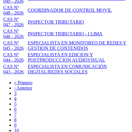
049 - 2026
CAS Nº
COORDINADOR DE CONTROL MOVIL
048 - 2026
CAS Nº
INSPECTOR TRIBUTARIO
047 - 2026
CAS Nº
INSPECTOR TRIBUTARIO - I LIMA
046 - 2026
CAS Nº
ESPECIALISTA EN MONITOREO DE REDES Y
045 - 2026
GESTION DE CONTENIDOS
CAS Nº
ESPECIALISTA EN EDICION Y
044 - 2026
POSTPRODUCCION AUDIOVISUAL
CAS Nº
ESPECIALISTA EN COMUNICACIÓN
043 - 2026
DIGITAL/REDES SOCIALES
Primera
« Primero
página
Página
‹ Anterior
Paginación
anterior
Page
3
Page
4
Page
5
Page
6
Página
7
actual
Page
8
Page
9
Page
10