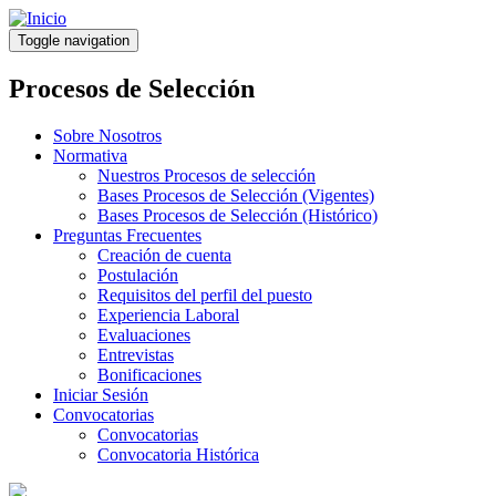
Pasar
al
Toggle navigation
contenido
principal
Procesos de Selección
Sobre Nosotros
Normativa
Nuestros Procesos de selección
Bases Procesos de Selección (Vigentes)
Bases Procesos de Selección (Histórico)
Preguntas Frecuentes
Creación de cuenta
Postulación
Requisitos del perfil del puesto
Experiencia Laboral
Evaluaciones
Entrevistas
Bonificaciones
Iniciar Sesión
Convocatorias
Convocatorias
Convocatoria Histórica