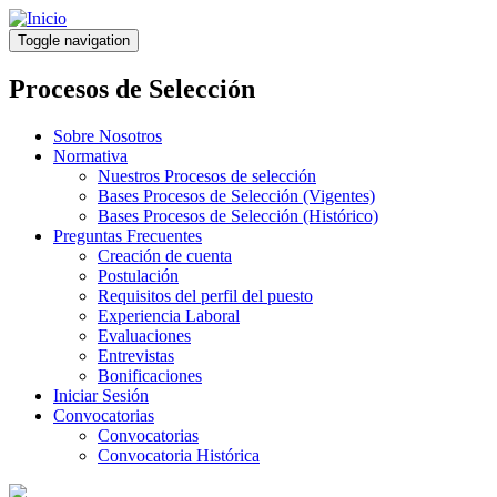
Pasar
al
Toggle navigation
contenido
principal
Procesos de Selección
Sobre Nosotros
Normativa
Nuestros Procesos de selección
Bases Procesos de Selección (Vigentes)
Bases Procesos de Selección (Histórico)
Preguntas Frecuentes
Creación de cuenta
Postulación
Requisitos del perfil del puesto
Experiencia Laboral
Evaluaciones
Entrevistas
Bonificaciones
Iniciar Sesión
Convocatorias
Convocatorias
Convocatoria Histórica