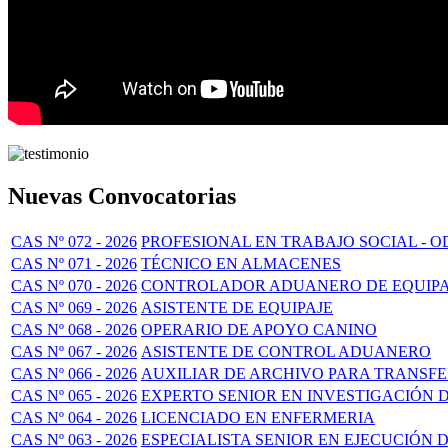
Nuevas Convocatorias
CAS Nº 072 - 2026
PROFESIONAL EN TRABAJO SOCIAL - O
CAS Nº 071 - 2026
TÉCNICO EN ALMACENES
CAS Nº 070 - 2026
CONTROLADOR ADUANERO DE EQUIPA
CAS Nº 069 - 2026
ASISTENTE DE EQUIPAJE
CAS Nº 068 - 2026
OPERARIO DE APOYO CANINO
CAS Nº 067 - 2026
ASISTENTE DE CONTROL ADUANERO
CAS Nº 066 - 2026
AUXILIAR DE ARCHIVO PARA TRANSF
CAS Nº 065 - 2026
EXPERTO SENIOR EN INVESTIGACIÓN 
CAS Nº 064 - 2026
LICENCIADO EN ENFERMERIA
CAS Nº 063 - 2026
ESPECIALISTA SENIOR EN EJECUCIÓN 