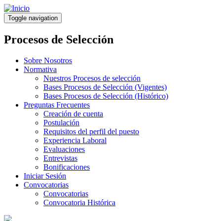
Pasar
al
Toggle navigation
contenido
principal
Procesos de Selección
Sobre Nosotros
Normativa
Nuestros Procesos de selección
Bases Procesos de Selección (Vigentes)
Bases Procesos de Selección (Histórico)
Preguntas Frecuentes
Creación de cuenta
Postulación
Requisitos del perfil del puesto
Experiencia Laboral
Evaluaciones
Entrevistas
Bonificaciones
Iniciar Sesión
Convocatorias
Convocatorias
Convocatoria Histórica