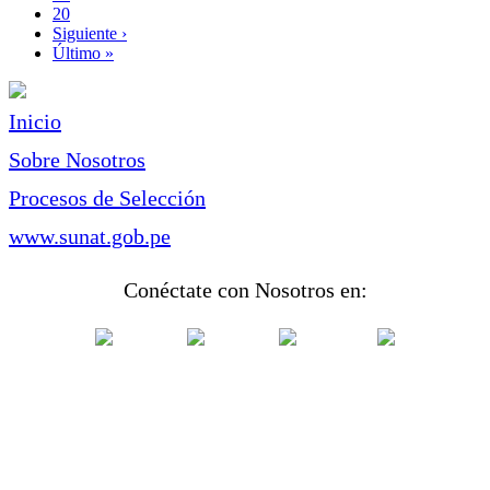
Page
20
Siguiente
Siguiente ›
página
Última
Último »
página
Inicio
Sobre Nosotros
Procesos de Selección
www.sunat.gob.pe
Conéctate con Nosotros en: