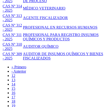
- 2025
DE PROCESO
CAS Nº 314
MÉDICO VETERINARIO
- 2025
CAS Nº 313
AGENTE FISCALIZADOR
- 2025
CAS Nº 312
PROFESIONAL EN RECURSOS HUMANOS
- 2025
CAS Nº 311
PROFESIONAL PARA REGISTRO INSUMOS
- 2025
QUÍMICOS Y PRODUCTOS
CAS Nº 310
AUDITOR QUÍMICO
- 2025
CAS Nº 309
AUDITOR DE INSUMOS QUÍMICOS Y BIENES
- 2025
FISCALIZADOS
Primera
« Primero
página
Página
‹ Anterior
Paginación
anterior
Page
12
Page
13
Page
14
Page
15
Página
16
actual
Page
17
Page
18
Page
19