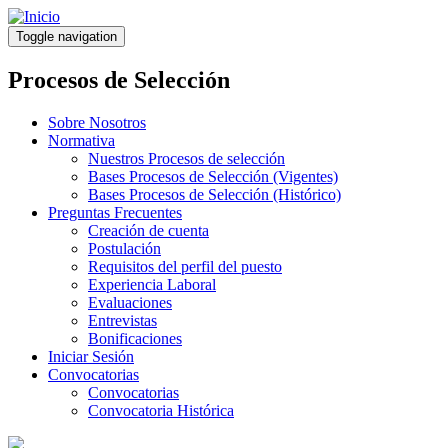
Pasar
al
Toggle navigation
contenido
principal
Procesos de Selección
Sobre Nosotros
Normativa
Nuestros Procesos de selección
Bases Procesos de Selección (Vigentes)
Bases Procesos de Selección (Histórico)
Preguntas Frecuentes
Creación de cuenta
Postulación
Requisitos del perfil del puesto
Experiencia Laboral
Evaluaciones
Entrevistas
Bonificaciones
Iniciar Sesión
Convocatorias
Convocatorias
Convocatoria Histórica