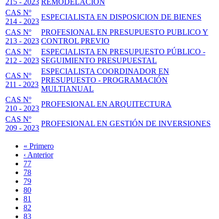
215 - 2023
REMODELACIÓN
CAS Nº
ESPECIALISTA EN DISPOSICION DE BIENES
214 - 2023
CAS Nº
PROFESIONAL EN PRESUPUESTO PUBLICO Y
213 - 2023
CONTROL PREVIO
CAS Nº
ESPECIALISTA EN PRESUPUESTO PÚBLICO -
212 - 2023
SEGUIMIENTO PRESUPUESTAL
ESPECIALISTA COORDINADOR EN
CAS Nº
PRESUPUESTO - PROGRAMACIÓN
211 - 2023
MULTIANUAL
CAS Nº
PROFESIONAL EN ARQUITECTURA
210 - 2023
CAS Nº
PROFESIONAL EN GESTIÓN DE INVERSIONES
209 - 2023
Primera
« Primero
página
Página
‹ Anterior
Paginación
anterior
Page
77
Page
78
Page
79
Page
80
Página
81
actual
Page
82
Page
83