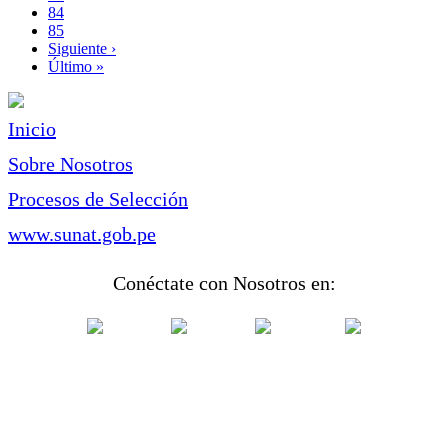
Page
84
Page
85
Siguiente
Siguiente ›
página
Última
Último »
página
Inicio
Sobre Nosotros
Procesos de Selección
www.sunat.gob.pe
Conéctate con Nosotros en: