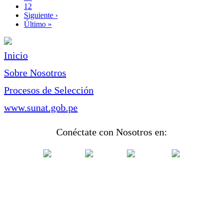
Page
12
Siguiente
Siguiente ›
página
Última
Último »
página
Inicio
Sobre Nosotros
Procesos de Selección
www.sunat.gob.pe
Conéctate con Nosotros en: