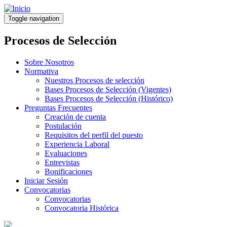
Pasar
al
Toggle navigation
contenido
principal
Procesos de Selección
Sobre Nosotros
Normativa
Nuestros Procesos de selección
Bases Procesos de Selección (Vigentes)
Bases Procesos de Selección (Histórico)
Preguntas Frecuentes
Creación de cuenta
Postulación
Requisitos del perfil del puesto
Experiencia Laboral
Evaluaciones
Entrevistas
Bonificaciones
Iniciar Sesión
Convocatorias
Convocatorias
Convocatoria Histórica