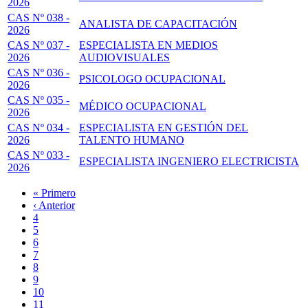
2026
CAS Nº 038 -
ANALISTA DE CAPACITACIÓN
2026
CAS Nº 037 -
ESPECIALISTA EN MEDIOS
2026
AUDIOVISUALES
CAS Nº 036 -
PSICOLOGO OCUPACIONAL
2026
CAS Nº 035 -
MÉDICO OCUPACIONAL
2026
CAS Nº 034 -
ESPECIALISTA EN GESTIÓN DEL
2026
TALENTO HUMANO
CAS Nº 033 -
ESPECIALISTA INGENIERO ELECTRICISTA
2026
Primera
« Primero
página
Página
‹ Anterior
Paginación
anterior
Page
4
Page
5
Page
6
Page
7
Página
8
actual
Page
9
Page
10
Page
11