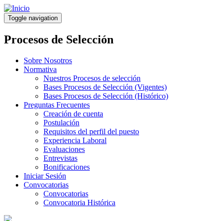
Pasar
al
Toggle navigation
contenido
principal
Procesos de Selección
Sobre Nosotros
Normativa
Nuestros Procesos de selección
Bases Procesos de Selección (Vigentes)
Bases Procesos de Selección (Histórico)
Preguntas Frecuentes
Creación de cuenta
Postulación
Requisitos del perfil del puesto
Experiencia Laboral
Evaluaciones
Entrevistas
Bonificaciones
Iniciar Sesión
Convocatorias
Convocatorias
Convocatoria Histórica