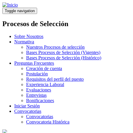
Pasar
al
Toggle navigation
contenido
principal
Procesos de Selección
Sobre Nosotros
Normativa
Nuestros Procesos de selección
Bases Procesos de Selección (Vigentes)
Bases Procesos de Selección (Histórico)
Preguntas Frecuentes
Creación de cuenta
Postulación
Requisitos del perfil del puesto
Experiencia Laboral
Evaluaciones
Entrevistas
Bonificaciones
Iniciar Sesión
Convocatorias
Convocatorias
Convocatoria Histórica