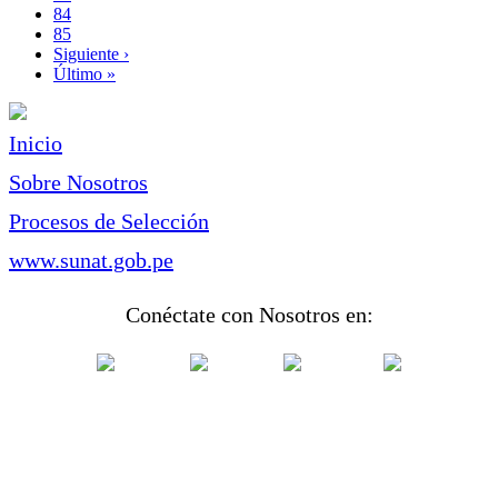
Page
84
Page
85
Siguiente
Siguiente ›
página
Última
Último »
página
Inicio
Sobre Nosotros
Procesos de Selección
www.sunat.gob.pe
Conéctate con Nosotros en: