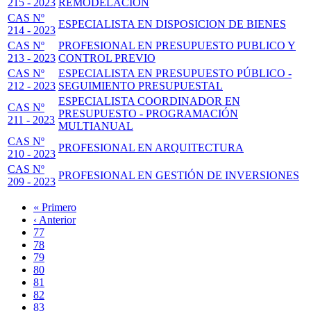
215 - 2023
REMODELACIÓN
CAS Nº
ESPECIALISTA EN DISPOSICION DE BIENES
214 - 2023
CAS Nº
PROFESIONAL EN PRESUPUESTO PUBLICO Y
213 - 2023
CONTROL PREVIO
CAS Nº
ESPECIALISTA EN PRESUPUESTO PÚBLICO -
212 - 2023
SEGUIMIENTO PRESUPUESTAL
ESPECIALISTA COORDINADOR EN
CAS Nº
PRESUPUESTO - PROGRAMACIÓN
211 - 2023
MULTIANUAL
CAS Nº
PROFESIONAL EN ARQUITECTURA
210 - 2023
CAS Nº
PROFESIONAL EN GESTIÓN DE INVERSIONES
209 - 2023
Primera
« Primero
página
Página
‹ Anterior
Paginación
anterior
Page
77
Page
78
Page
79
Page
80
Página
81
actual
Page
82
Page
83