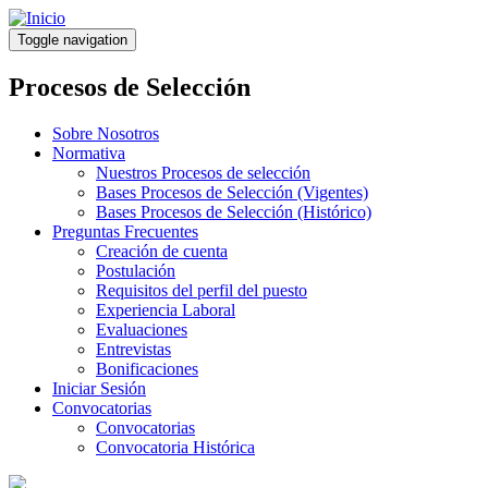
Pasar
al
Toggle navigation
contenido
principal
Procesos de Selección
Sobre Nosotros
Normativa
Nuestros Procesos de selección
Bases Procesos de Selección (Vigentes)
Bases Procesos de Selección (Histórico)
Preguntas Frecuentes
Creación de cuenta
Postulación
Requisitos del perfil del puesto
Experiencia Laboral
Evaluaciones
Entrevistas
Bonificaciones
Iniciar Sesión
Convocatorias
Convocatorias
Convocatoria Histórica