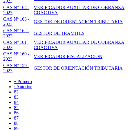
2023
CAS Nº 164 -
VERIFICADOR AUXILIAR DE COBRANZA
2023
COACTIVA
CAS Nº 163 -
GESTOR DE ORIENTACIÓN TRIBUTARIA
2023
CAS Nº 162 -
GESTOR DE TRÁMITES
2023
CAS Nº 161 -
VERIFICADOR AUXILIAR DE COBRANZA
2023
COACTIVA
CAS Nº 160 -
VERIFICADOR FISCALIZACION
2023
CAS Nº 159 -
GESTOR DE ORIENTACIÓN TRIBUTARIA
2023
Primera
« Primero
página
Página
‹ Anterior
Paginación
anterior
Page
82
Page
83
Page
84
Page
85
Página
86
actual
Page
87
Page
88
Page
89