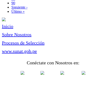
Page
90
Siguiente
Siguiente ›
página
Última
Último »
página
Inicio
Sobre Nosotros
Procesos de Selección
www.sunat.gob.pe
Conéctate con Nosotros en: