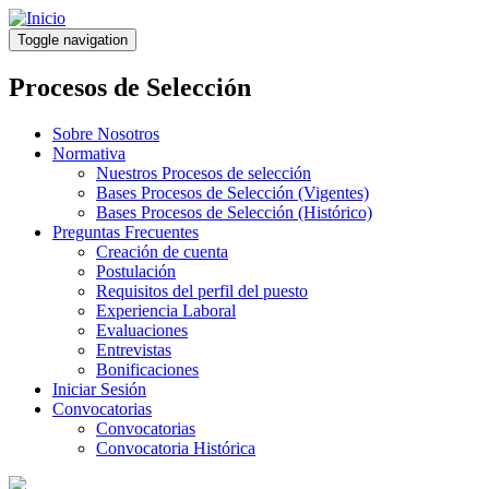
Pasar
al
Toggle navigation
contenido
principal
Procesos de Selección
Sobre Nosotros
Normativa
Nuestros Procesos de selección
Bases Procesos de Selección (Vigentes)
Bases Procesos de Selección (Histórico)
Preguntas Frecuentes
Creación de cuenta
Postulación
Requisitos del perfil del puesto
Experiencia Laboral
Evaluaciones
Entrevistas
Bonificaciones
Iniciar Sesión
Convocatorias
Convocatorias
Convocatoria Histórica