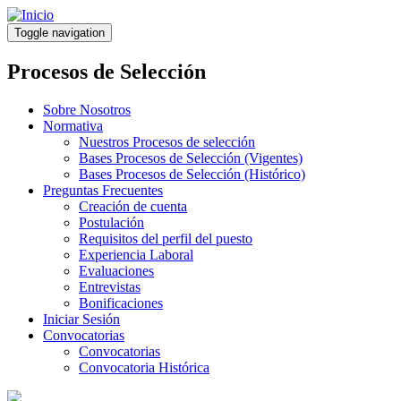
Pasar
al
Toggle navigation
contenido
principal
Procesos de Selección
Sobre Nosotros
Normativa
Nuestros Procesos de selección
Bases Procesos de Selección (Vigentes)
Bases Procesos de Selección (Histórico)
Preguntas Frecuentes
Creación de cuenta
Postulación
Requisitos del perfil del puesto
Experiencia Laboral
Evaluaciones
Entrevistas
Bonificaciones
Iniciar Sesión
Convocatorias
Convocatorias
Convocatoria Histórica