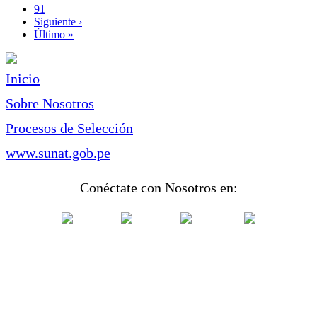
Page
91
Siguiente
Siguiente ›
página
Última
Último »
página
Inicio
Sobre Nosotros
Procesos de Selección
www.sunat.gob.pe
Conéctate con Nosotros en: