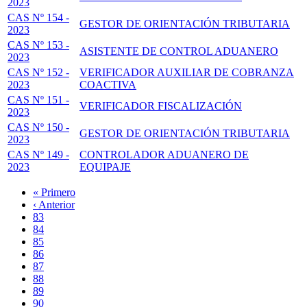
2023
CAS Nº 154 -
GESTOR DE ORIENTACIÓN TRIBUTARIA
2023
CAS Nº 153 -
ASISTENTE DE CONTROL ADUANERO
2023
CAS Nº 152 -
VERIFICADOR AUXILIAR DE COBRANZA
2023
COACTIVA
CAS Nº 151 -
VERIFICADOR FISCALIZACIÓN
2023
CAS Nº 150 -
GESTOR DE ORIENTACIÓN TRIBUTARIA
2023
CAS Nº 149 -
CONTROLADOR ADUANERO DE
2023
EQUIPAJE
Primera
« Primero
página
Página
‹ Anterior
Paginación
anterior
Page
83
Page
84
Page
85
Page
86
Página
87
actual
Page
88
Page
89
Page
90