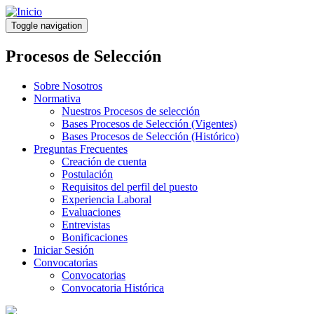
Pasar
al
Toggle navigation
contenido
principal
Procesos de Selección
Sobre Nosotros
Normativa
Nuestros Procesos de selección
Bases Procesos de Selección (Vigentes)
Bases Procesos de Selección (Histórico)
Preguntas Frecuentes
Creación de cuenta
Postulación
Requisitos del perfil del puesto
Experiencia Laboral
Evaluaciones
Entrevistas
Bonificaciones
Iniciar Sesión
Convocatorias
Convocatorias
Convocatoria Histórica