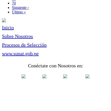
Page
70
Siguiente
Siguiente ›
página
Última
Último »
página
Inicio
Sobre Nosotros
Procesos de Selección
www.sunat.gob.pe
Conéctate con Nosotros en: