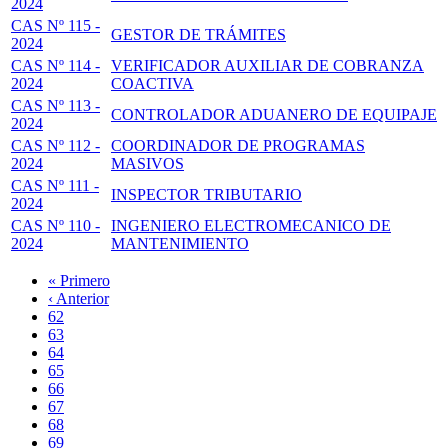
2024
CAS Nº 115 -
GESTOR DE TRÁMITES
2024
CAS Nº 114 -
VERIFICADOR AUXILIAR DE COBRANZA
2024
COACTIVA
CAS Nº 113 -
CONTROLADOR ADUANERO DE EQUIPAJE
2024
CAS Nº 112 -
COORDINADOR DE PROGRAMAS
2024
MASIVOS
CAS Nº 111 -
INSPECTOR TRIBUTARIO
2024
CAS Nº 110 -
INGENIERO ELECTROMECANICO DE
2024
MANTENIMIENTO
Primera
« Primero
página
Página
‹ Anterior
Paginación
anterior
Page
62
Page
63
Page
64
Page
65
Página
66
actual
Page
67
Page
68
Page
69