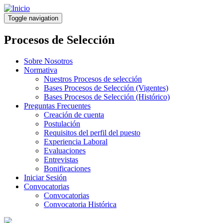
Pasar
al
Toggle navigation
contenido
principal
Procesos de Selección
Sobre Nosotros
Normativa
Nuestros Procesos de selección
Bases Procesos de Selección (Vigentes)
Bases Procesos de Selección (Histórico)
Preguntas Frecuentes
Creación de cuenta
Postulación
Requisitos del perfil del puesto
Experiencia Laboral
Evaluaciones
Entrevistas
Bonificaciones
Iniciar Sesión
Convocatorias
Convocatorias
Convocatoria Histórica