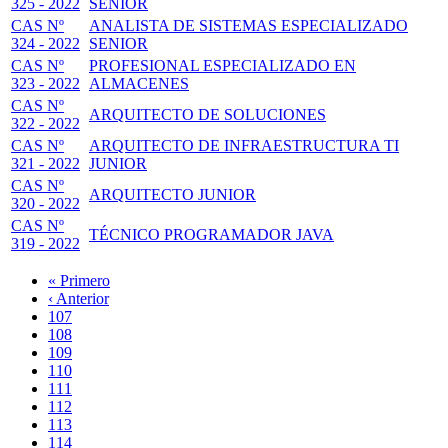
325 - 2022
SENIOR
CAS Nº
ANALISTA DE SISTEMAS ESPECIALIZADO
324 - 2022
SENIOR
CAS Nº
PROFESIONAL ESPECIALIZADO EN
323 - 2022
ALMACENES
CAS Nº
ARQUITECTO DE SOLUCIONES
322 - 2022
CAS Nº
ARQUITECTO DE INFRAESTRUCTURA TI
321 - 2022
JUNIOR
CAS Nº
ARQUITECTO JUNIOR
320 - 2022
CAS Nº
TÉCNICO PROGRAMADOR JAVA
319 - 2022
Primera
« Primero
página
Página
‹ Anterior
Paginación
anterior
Page
107
Page
108
Page
109
Page
110
Página
111
actual
Page
112
Page
113
Page
114