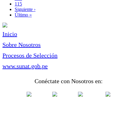
Page
115
Siguiente
Siguiente ›
página
Última
Último »
página
Inicio
Sobre Nosotros
Procesos de Selección
www.sunat.gob.pe
Conéctate con Nosotros en: