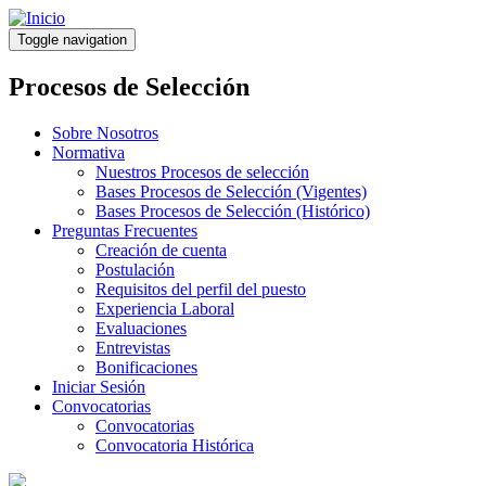
Pasar
al
Toggle navigation
contenido
principal
Procesos de Selección
Sobre Nosotros
Normativa
Nuestros Procesos de selección
Bases Procesos de Selección (Vigentes)
Bases Procesos de Selección (Histórico)
Preguntas Frecuentes
Creación de cuenta
Postulación
Requisitos del perfil del puesto
Experiencia Laboral
Evaluaciones
Entrevistas
Bonificaciones
Iniciar Sesión
Convocatorias
Convocatorias
Convocatoria Histórica