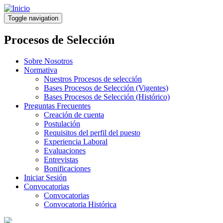
Pasar
al
Toggle navigation
contenido
principal
Procesos de Selección
Sobre Nosotros
Normativa
Nuestros Procesos de selección
Bases Procesos de Selección (Vigentes)
Bases Procesos de Selección (Histórico)
Preguntas Frecuentes
Creación de cuenta
Postulación
Requisitos del perfil del puesto
Experiencia Laboral
Evaluaciones
Entrevistas
Bonificaciones
Iniciar Sesión
Convocatorias
Convocatorias
Convocatoria Histórica