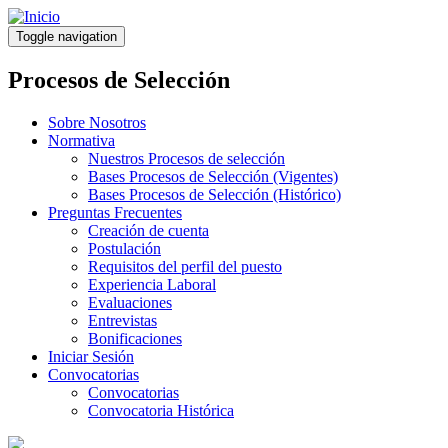
Pasar
al
Toggle navigation
contenido
principal
Procesos de Selección
Sobre Nosotros
Normativa
Nuestros Procesos de selección
Bases Procesos de Selección (Vigentes)
Bases Procesos de Selección (Histórico)
Preguntas Frecuentes
Creación de cuenta
Postulación
Requisitos del perfil del puesto
Experiencia Laboral
Evaluaciones
Entrevistas
Bonificaciones
Iniciar Sesión
Convocatorias
Convocatorias
Convocatoria Histórica