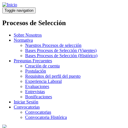
Pasar
al
Toggle navigation
contenido
principal
Procesos de Selección
Sobre Nosotros
Normativa
Nuestros Procesos de selección
Bases Procesos de Selección (Vigentes)
Bases Procesos de Selección (Histórico)
Preguntas Frecuentes
Creación de cuenta
Postulación
Requisitos del perfil del puesto
Experiencia Laboral
Evaluaciones
Entrevistas
Bonificaciones
Iniciar Sesión
Convocatorias
Convocatorias
Convocatoria Histórica