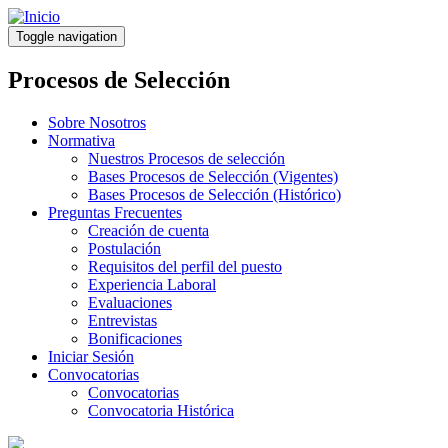
Pasar
al
Toggle navigation
contenido
principal
Procesos de Selección
Sobre Nosotros
Normativa
Nuestros Procesos de selección
Bases Procesos de Selección (Vigentes)
Bases Procesos de Selección (Histórico)
Preguntas Frecuentes
Creación de cuenta
Postulación
Requisitos del perfil del puesto
Experiencia Laboral
Evaluaciones
Entrevistas
Bonificaciones
Iniciar Sesión
Convocatorias
Convocatorias
Convocatoria Histórica