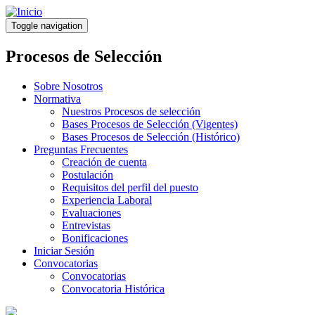
Pasar
al
Toggle navigation
contenido
principal
Procesos de Selección
Sobre Nosotros
Normativa
Nuestros Procesos de selección
Bases Procesos de Selección (Vigentes)
Bases Procesos de Selección (Histórico)
Preguntas Frecuentes
Creación de cuenta
Postulación
Requisitos del perfil del puesto
Experiencia Laboral
Evaluaciones
Entrevistas
Bonificaciones
Iniciar Sesión
Convocatorias
Convocatorias
Convocatoria Histórica