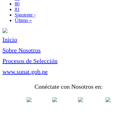
Page
80
Page
81
Siguiente
Siguiente ›
página
Última
Último »
página
Inicio
Sobre Nosotros
Procesos de Selección
www.sunat.gob.pe
Conéctate con Nosotros en: