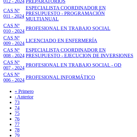
012 - 2024
PREPARATORIOS
ESPECIALISTA COORDINADOR EN
CAS Nº
PRESUPUESTO - PROGRAMACIÓN
011 - 2024
MULTIANUAL
CAS Nº
PROFESIONAL EN TRABAJO SOCIAL
010 - 2024
CAS Nº
LICENCIADO EN ENFERMERÍA
009 - 2024
CAS Nº
ESPECIALISTA COORDINADOR EN
008 - 2024
PRESUPUESTO - EJECUCION DE INVERSIONES
CAS Nº
PROFESIONAL EN TRABAJO SOCIAL - OD
007 - 2024
CAS Nº
PROFESIONAL INFORMÁTICO
006 - 2024
Primera
« Primero
página
Página
‹ Anterior
Paginación
anterior
Page
73
Page
74
Page
75
Page
76
Página
77
actual
Page
78
Page
79