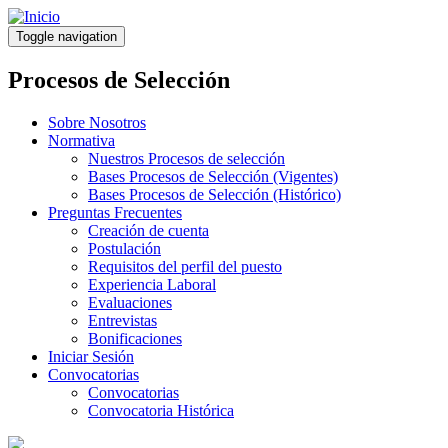
Pasar
al
Toggle navigation
contenido
principal
Procesos de Selección
Sobre Nosotros
Normativa
Nuestros Procesos de selección
Bases Procesos de Selección (Vigentes)
Bases Procesos de Selección (Histórico)
Preguntas Frecuentes
Creación de cuenta
Postulación
Requisitos del perfil del puesto
Experiencia Laboral
Evaluaciones
Entrevistas
Bonificaciones
Iniciar Sesión
Convocatorias
Convocatorias
Convocatoria Histórica