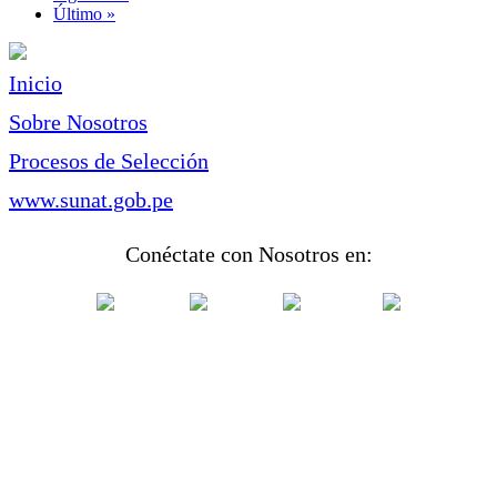
página
Última
Último »
página
Inicio
Sobre Nosotros
Procesos de Selección
www.sunat.gob.pe
Conéctate con Nosotros en: