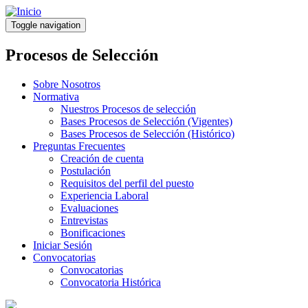
Pasar
al
Toggle navigation
contenido
principal
Procesos de Selección
Sobre Nosotros
Normativa
Nuestros Procesos de selección
Bases Procesos de Selección (Vigentes)
Bases Procesos de Selección (Histórico)
Preguntas Frecuentes
Creación de cuenta
Postulación
Requisitos del perfil del puesto
Experiencia Laboral
Evaluaciones
Entrevistas
Bonificaciones
Iniciar Sesión
Convocatorias
Convocatorias
Convocatoria Histórica