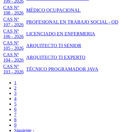
109 - 2026
CAS Nº
MÉDICO OCUPACIONAL
108 - 2026
CAS Nº
PROFESIONAL EN TRABAJO SOCIAL - OD
107 - 2026
CAS Nº
LICENCIADO EN ENFERMERIA
106 - 2026
CAS Nº
ARQUITECTO TI SENIOR
105 - 2026
CAS Nº
ARQUITECTO TI EXPERTO
104 - 2026
CAS Nº
TÉCNICO PROGRAMADOR JAVA
103 - 2026
Página
1
actual
Page
2
Paginación
Page
3
Page
4
Page
5
Page
6
Page
7
Page
8
Page
9
Siguiente
Siguiente ›