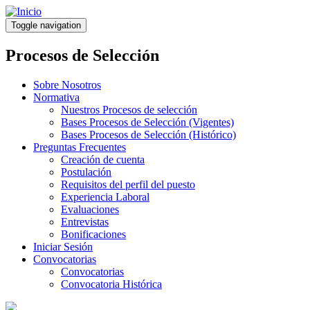
Pasar
al
Toggle navigation
contenido
principal
Procesos de Selección
Sobre Nosotros
Normativa
Nuestros Procesos de selección
Bases Procesos de Selección (Vigentes)
Bases Procesos de Selección (Histórico)
Preguntas Frecuentes
Creación de cuenta
Postulación
Requisitos del perfil del puesto
Experiencia Laboral
Evaluaciones
Entrevistas
Bonificaciones
Iniciar Sesión
Convocatorias
Convocatorias
Convocatoria Histórica