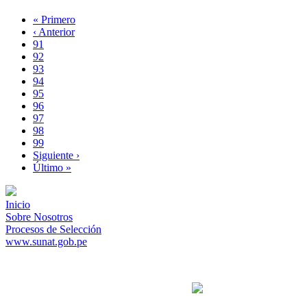
Primera
« Primero
página
Página
‹ Anterior
Paginación
anterior
Page
91
Page
92
Page
93
Page
94
Página
95
actual
Page
96
Page
97
Page
98
Page
99
Siguiente
Siguiente ›
página
Última
Último »
página
Inicio
Sobre Nosotros
Procesos de Selección
www.sunat.gob.pe