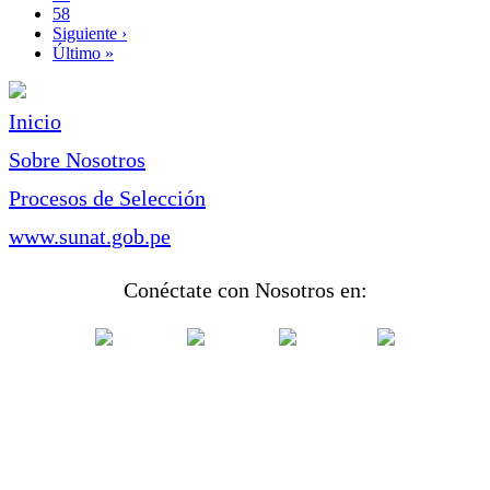
Page
58
Siguiente
Siguiente ›
página
Última
Último »
página
Inicio
Sobre Nosotros
Procesos de Selección
www.sunat.gob.pe
Conéctate con Nosotros en: