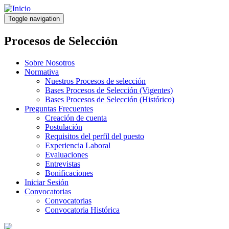
Pasar
al
Toggle navigation
contenido
principal
Procesos de Selección
Sobre Nosotros
Normativa
Nuestros Procesos de selección
Bases Procesos de Selección (Vigentes)
Bases Procesos de Selección (Histórico)
Preguntas Frecuentes
Creación de cuenta
Postulación
Requisitos del perfil del puesto
Experiencia Laboral
Evaluaciones
Entrevistas
Bonificaciones
Iniciar Sesión
Convocatorias
Convocatorias
Convocatoria Histórica