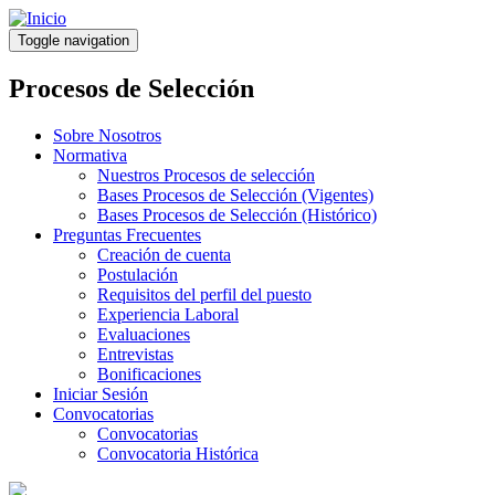
Pasar
al
Toggle navigation
contenido
principal
Procesos de Selección
Sobre Nosotros
Normativa
Nuestros Procesos de selección
Bases Procesos de Selección (Vigentes)
Bases Procesos de Selección (Histórico)
Preguntas Frecuentes
Creación de cuenta
Postulación
Requisitos del perfil del puesto
Experiencia Laboral
Evaluaciones
Entrevistas
Bonificaciones
Iniciar Sesión
Convocatorias
Convocatorias
Convocatoria Histórica