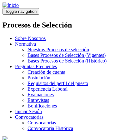
Pasar
al
Toggle navigation
contenido
principal
Procesos de Selección
Sobre Nosotros
Normativa
Nuestros Procesos de selección
Bases Procesos de Selección (Vigentes)
Bases Procesos de Selección (Histórico)
Preguntas Frecuentes
Creación de cuenta
Postulación
Requisitos del perfil del puesto
Experiencia Laboral
Evaluaciones
Entrevistas
Bonificaciones
Iniciar Sesión
Convocatorias
Convocatorias
Convocatoria Histórica