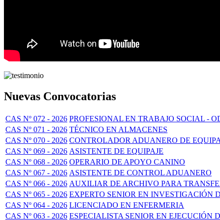
Nuevas Convocatorias
CAS Nº 072 - 2026
PROFESIONAL EN TRABAJO SOCIAL - O
CAS Nº 071 - 2026
TÉCNICO EN ALMACENES
CAS Nº 070 - 2026
CONTROLADOR ADUANERO DE EQUIPA
CAS Nº 069 - 2026
ASISTENTE DE EQUIPAJE
CAS Nº 068 - 2026
OPERARIO DE APOYO CANINO
CAS Nº 067 - 2026
ASISTENTE DE CONTROL ADUANERO
CAS Nº 066 - 2026
AUXILIAR DE ARCHIVO PARA TRANSF
CAS Nº 065 - 2026
EXPERTO SENIOR EN INVESTIGACIÓN 
CAS Nº 064 - 2026
LICENCIADO EN ENFERMERIA
CAS Nº 063 - 2026
ESPECIALISTA SENIOR EN EJECUCIÓN 