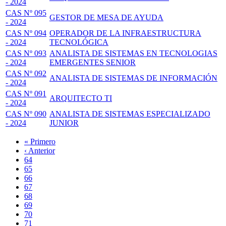
- 2024
CAS Nº 095
GESTOR DE MESA DE AYUDA
- 2024
CAS Nº 094
OPERADOR DE LA INFRAESTRUCTURA
- 2024
TECNOLÓGICA
CAS Nº 093
ANALISTA DE SISTEMAS EN TECNOLOGIAS
- 2024
EMERGENTES SENIOR
CAS Nº 092
ANALISTA DE SISTEMAS DE INFORMACIÓN
- 2024
CAS Nº 091
ARQUITECTO TI
- 2024
CAS Nº 090
ANALISTA DE SISTEMAS ESPECIALIZADO
- 2024
JUNIOR
Primera
« Primero
página
Página
‹ Anterior
Paginación
anterior
Page
64
Page
65
Page
66
Page
67
Página
68
actual
Page
69
Page
70
Page
71