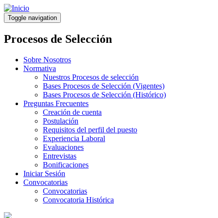
Pasar
al
Toggle navigation
contenido
principal
Procesos de Selección
Sobre Nosotros
Normativa
Nuestros Procesos de selección
Bases Procesos de Selección (Vigentes)
Bases Procesos de Selección (Histórico)
Preguntas Frecuentes
Creación de cuenta
Postulación
Requisitos del perfil del puesto
Experiencia Laboral
Evaluaciones
Entrevistas
Bonificaciones
Iniciar Sesión
Convocatorias
Convocatorias
Convocatoria Histórica