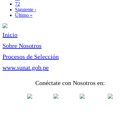
Page
72
Siguiente
Siguiente ›
página
Última
Último »
página
Inicio
Sobre Nosotros
Procesos de Selección
www.sunat.gob.pe
Conéctate con Nosotros en: