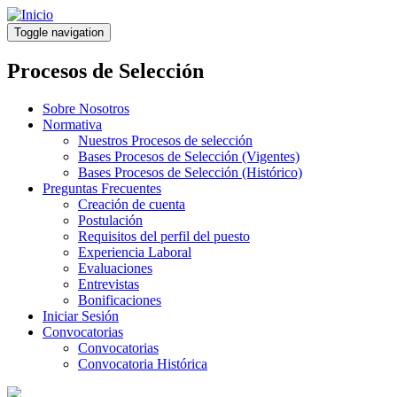
Pasar
al
Toggle navigation
contenido
principal
Procesos de Selección
Sobre Nosotros
Normativa
Nuestros Procesos de selección
Bases Procesos de Selección (Vigentes)
Bases Procesos de Selección (Histórico)
Preguntas Frecuentes
Creación de cuenta
Postulación
Requisitos del perfil del puesto
Experiencia Laboral
Evaluaciones
Entrevistas
Bonificaciones
Iniciar Sesión
Convocatorias
Convocatorias
Convocatoria Histórica