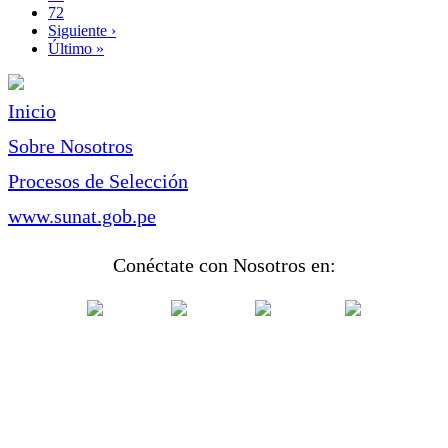
Page
72
Siguiente
Siguiente ›
página
Última
Último »
página
Inicio
Sobre Nosotros
Procesos de Selección
www.sunat.gob.pe
Conéctate con Nosotros en: