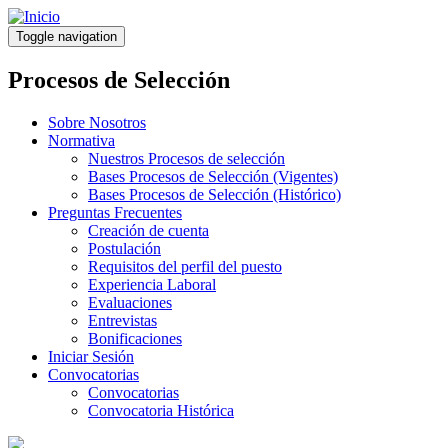
Pasar
al
Toggle navigation
contenido
principal
Procesos de Selección
Sobre Nosotros
Normativa
Nuestros Procesos de selección
Bases Procesos de Selección (Vigentes)
Bases Procesos de Selección (Histórico)
Preguntas Frecuentes
Creación de cuenta
Postulación
Requisitos del perfil del puesto
Experiencia Laboral
Evaluaciones
Entrevistas
Bonificaciones
Iniciar Sesión
Convocatorias
Convocatorias
Convocatoria Histórica