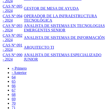
- 2024
CAS Nº 095
GESTOR DE MESA DE AYUDA
- 2024
CAS Nº 094
OPERADOR DE LA INFRAESTRUCTURA
- 2024
TECNOLÓGICA
CAS Nº 093
ANALISTA DE SISTEMAS EN TECNOLOGIAS
- 2024
EMERGENTES SENIOR
CAS Nº 092
ANALISTA DE SISTEMAS DE INFORMACIÓN
- 2024
CAS Nº 091
ARQUITECTO TI
- 2024
CAS Nº 090
ANALISTA DE SISTEMAS ESPECIALIZADO
- 2024
JUNIOR
Primera
« Primero
página
Página
‹ Anterior
Paginación
anterior
Page
64
Page
65
Page
66
Page
67
Página
68
actual
Page
69
Page
70
Page
71