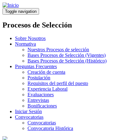
Pasar
al
Toggle navigation
contenido
principal
Procesos de Selección
Sobre Nosotros
Normativa
Nuestros Procesos de selección
Bases Procesos de Selección (Vigentes)
Bases Procesos de Selección (Histórico)
Preguntas Frecuentes
Creación de cuenta
Postulación
Requisitos del perfil del puesto
Experiencia Laboral
Evaluaciones
Entrevistas
Bonificaciones
Iniciar Sesión
Convocatorias
Convocatorias
Convocatoria Histórica