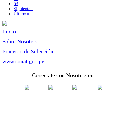
Page
53
Siguiente
Siguiente ›
página
Última
Último »
página
Inicio
Sobre Nosotros
Procesos de Selección
www.sunat.gob.pe
Conéctate con Nosotros en: