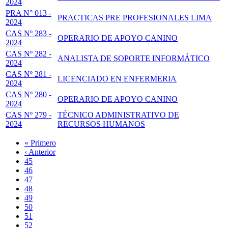
2024
PRA N° 013 -
PRACTICAS PRE PROFESIONALES LIMA
2024
CAS Nº 283 -
OPERARIO DE APOYO CANINO
2024
CAS Nº 282 -
ANALISTA DE SOPORTE INFORMÁTICO
2024
CAS Nº 281 -
LICENCIADO EN ENFERMERIA
2024
CAS Nº 280 -
OPERARIO DE APOYO CANINO
2024
CAS Nº 279 -
TÉCNICO ADMINISTRATIVO DE
2024
RECURSOS HUMANOS
Primera
« Primero
página
Página
‹ Anterior
Paginación
anterior
Page
45
Page
46
Page
47
Page
48
Página
49
actual
Page
50
Page
51
Page
52