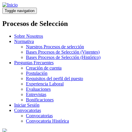
Pasar
al
Toggle navigation
contenido
principal
Procesos de Selección
Sobre Nosotros
Normativa
Nuestros Procesos de selección
Bases Procesos de Selección (Vigentes)
Bases Procesos de Selección (Histórico)
Preguntas Frecuentes
Creación de cuenta
Postulación
Requisitos del perfil del puesto
Experiencia Laboral
Evaluaciones
Entrevistas
Bonificaciones
Iniciar Sesión
Convocatorias
Convocatorias
Convocatoria Histórica