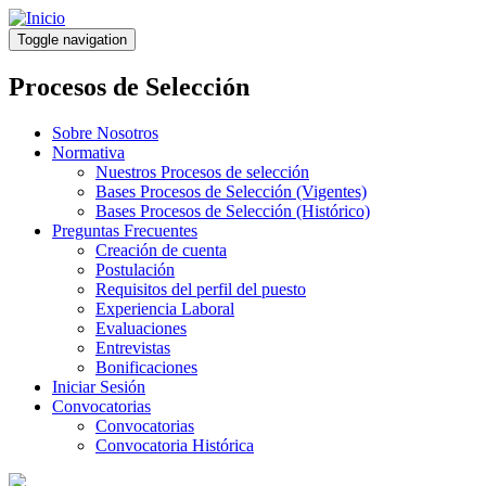
Pasar
al
Toggle navigation
contenido
principal
Procesos de Selección
Sobre Nosotros
Normativa
Nuestros Procesos de selección
Bases Procesos de Selección (Vigentes)
Bases Procesos de Selección (Histórico)
Preguntas Frecuentes
Creación de cuenta
Postulación
Requisitos del perfil del puesto
Experiencia Laboral
Evaluaciones
Entrevistas
Bonificaciones
Iniciar Sesión
Convocatorias
Convocatorias
Convocatoria Histórica