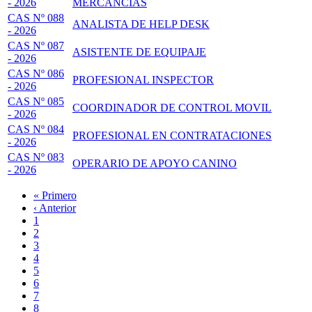
- 2026
MERCANCÍAS
CAS Nº 088
ANALISTA DE HELP DESK
- 2026
CAS Nº 087
ASISTENTE DE EQUIPAJE
- 2026
CAS Nº 086
PROFESIONAL INSPECTOR
- 2026
CAS Nº 085
COORDINADOR DE CONTROL MOVIL
- 2026
CAS Nº 084
PROFESIONAL EN CONTRATACIONES
- 2026
CAS Nº 083
OPERARIO DE APOYO CANINO
- 2026
Primera
« Primero
página
Página
‹ Anterior
Paginación
anterior
Page
1
Page
2
Página
3
actual
Page
4
Page
5
Page
6
Page
7
Page
8