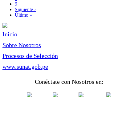
Page
9
Siguiente
Siguiente ›
página
Última
Último »
página
Inicio
Sobre Nosotros
Procesos de Selección
www.sunat.gob.pe
Conéctate con Nosotros en: