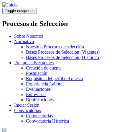
Pasar
al
Toggle navigation
contenido
principal
Procesos de Selección
Sobre Nosotros
Normativa
Nuestros Procesos de selección
Bases Procesos de Selección (Vigentes)
Bases Procesos de Selección (Histórico)
Preguntas Frecuentes
Creación de cuenta
Postulación
Requisitos del perfil del puesto
Experiencia Laboral
Evaluaciones
Entrevistas
Bonificaciones
Iniciar Sesión
Convocatorias
Convocatorias
Convocatoria Histórica