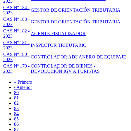
2023
CAS Nº 184 -
GESTOR DE ORIENTACIÓN TRIBUTARIA
2023
CAS Nº 183 -
GESTOR DE ORIENTACIÓN TRIBUTARIA
2023
CAS Nº 182 -
AGENTE FISCALIZADOR
2023
CAS Nº 181 -
INSPECTOR TRIBUTARIO
2023
CAS Nº 180 -
CONTROLADOR ADUANERO DE EQUIPAJE
2023
CAS Nº 179 -
CONTROLADOR DE BIENES -
2023
DEVOLUCIÓN IGV A TURISTAS
Primera
« Primero
página
Página
‹ Anterior
Paginación
anterior
Page
80
Page
81
Page
82
Page
83
Página
84
actual
Page
85
Page
86
Page
87