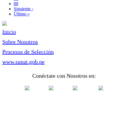
Page
88
Siguiente
Siguiente ›
página
Última
Último »
página
Inicio
Sobre Nosotros
Procesos de Selección
www.sunat.gob.pe
Conéctate con Nosotros en: