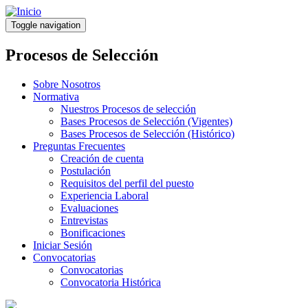
Pasar
al
Toggle navigation
contenido
principal
Procesos de Selección
Sobre Nosotros
Normativa
Nuestros Procesos de selección
Bases Procesos de Selección (Vigentes)
Bases Procesos de Selección (Histórico)
Preguntas Frecuentes
Creación de cuenta
Postulación
Requisitos del perfil del puesto
Experiencia Laboral
Evaluaciones
Entrevistas
Bonificaciones
Iniciar Sesión
Convocatorias
Convocatorias
Convocatoria Histórica