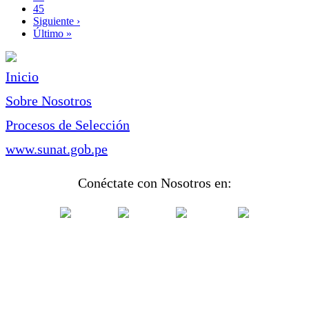
Page
45
Siguiente
Siguiente ›
página
Última
Último »
página
Inicio
Sobre Nosotros
Procesos de Selección
www.sunat.gob.pe
Conéctate con Nosotros en: