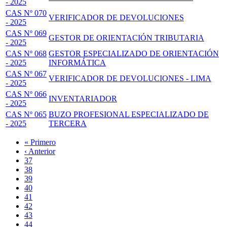
- 2025
CAS Nº 070
VERIFICADOR DE DEVOLUCIONES
- 2025
CAS Nº 069
GESTOR DE ORIENTACIÓN TRIBUTARIA
- 2025
CAS Nº 068
GESTOR ESPECIALIZADO DE ORIENTACIÓN
- 2025
INFORMÁTICA
CAS Nº 067
VERIFICADOR DE DEVOLUCIONES - LIMA
- 2025
CAS Nº 066
INVENTARIADOR
- 2025
CAS Nº 065
BUZO PROFESIONAL ESPECIALIZADO DE
- 2025
TERCERA
Primera
« Primero
página
Página
‹ Anterior
Paginación
anterior
Page
37
Page
38
Page
39
Page
40
Página
41
actual
Page
42
Page
43
Page
44