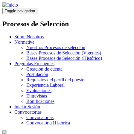
Pasar
al
Toggle navigation
contenido
principal
Procesos de Selección
Sobre Nosotros
Normativa
Nuestros Procesos de selección
Bases Procesos de Selección (Vigentes)
Bases Procesos de Selección (Histórico)
Preguntas Frecuentes
Creación de cuenta
Postulación
Requisitos del perfil del puesto
Experiencia Laboral
Evaluaciones
Entrevistas
Bonificaciones
Iniciar Sesión
Convocatorias
Convocatorias
Convocatoria Histórica