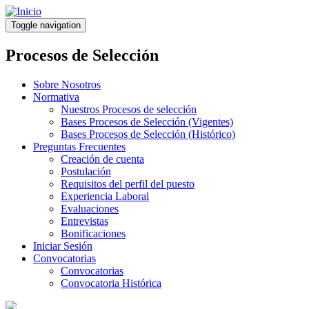
Pasar
al
Toggle navigation
contenido
principal
Procesos de Selección
Sobre Nosotros
Normativa
Nuestros Procesos de selección
Bases Procesos de Selección (Vigentes)
Bases Procesos de Selección (Histórico)
Preguntas Frecuentes
Creación de cuenta
Postulación
Requisitos del perfil del puesto
Experiencia Laboral
Evaluaciones
Entrevistas
Bonificaciones
Iniciar Sesión
Convocatorias
Convocatorias
Convocatoria Histórica