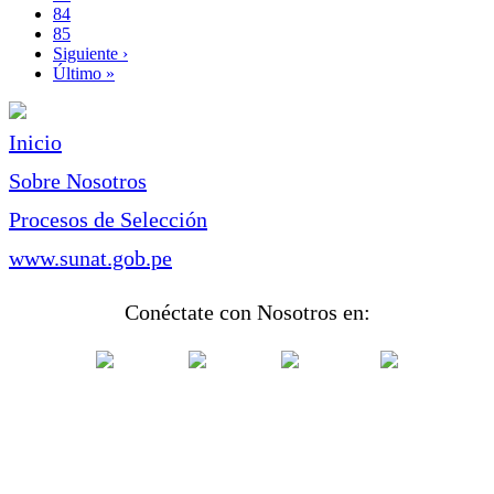
Page
84
Page
85
Siguiente
Siguiente ›
página
Última
Último »
página
Inicio
Sobre Nosotros
Procesos de Selección
www.sunat.gob.pe
Conéctate con Nosotros en: