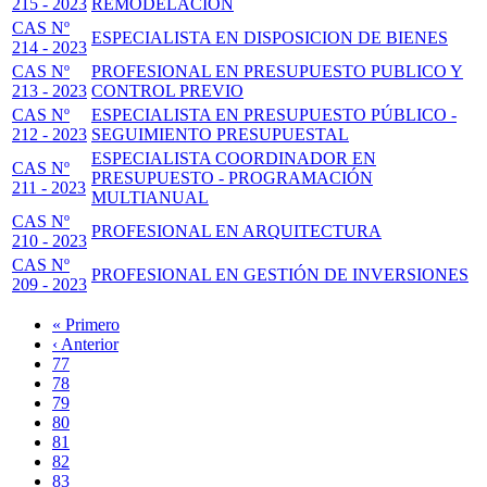
215 - 2023
REMODELACIÓN
CAS Nº
ESPECIALISTA EN DISPOSICION DE BIENES
214 - 2023
CAS Nº
PROFESIONAL EN PRESUPUESTO PUBLICO Y
213 - 2023
CONTROL PREVIO
CAS Nº
ESPECIALISTA EN PRESUPUESTO PÚBLICO -
212 - 2023
SEGUIMIENTO PRESUPUESTAL
ESPECIALISTA COORDINADOR EN
CAS Nº
PRESUPUESTO - PROGRAMACIÓN
211 - 2023
MULTIANUAL
CAS Nº
PROFESIONAL EN ARQUITECTURA
210 - 2023
CAS Nº
PROFESIONAL EN GESTIÓN DE INVERSIONES
209 - 2023
Primera
« Primero
página
Página
‹ Anterior
Paginación
anterior
Page
77
Page
78
Page
79
Page
80
Página
81
actual
Page
82
Page
83