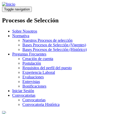
Pasar
al
Toggle navigation
contenido
principal
Procesos de Selección
Sobre Nosotros
Normativa
Nuestros Procesos de selección
Bases Procesos de Selección (Vigentes)
Bases Procesos de Selección (Histórico)
Preguntas Frecuentes
Creación de cuenta
Postulación
Requisitos del perfil del puesto
Experiencia Laboral
Evaluaciones
Entrevistas
Bonificaciones
Iniciar Sesión
Convocatorias
Convocatorias
Convocatoria Histórica